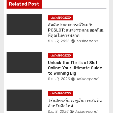
อ
Related Post
ง
UNCATEGORIZED
สัมผัสประสบการณ์ใหม่กับ
PGSLOT: แหล่งรวมเกมยอดนิยม
ที่คุณไม่ควรพลาด
มิ.ย. 12, 2026
Adsinepond
UNCATEGORIZED
Unlock the Thrills of Slot
Online: Your Ultimate Guide
to Winning Big
มิ.ย. 10, 2026
Adsinepond
UNCATEGORIZED
วิธีสมัครสล็อต: คู่มือการเริ่มต้น
สำหรับมือใหม่
มิ.ย. 9, 2026
Adsinepond