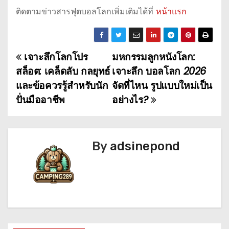
ติดตามข่าวสารฟุตบอลโลกเพิ่มเติมได้ที่
หน้าแรก
เจาะลึกโลกโปร
มหกรรมลูกหนังโลก:
แ
สล็อต: เคล็ดลับ กลยุทธ์
เจาะลึก บอลโลก 2026
น
และข้อควรรู้สำหรับนัก
จัดที่ไหน รูปแบบใหม่เป็น
ปั่นมืออาชีพ
อย่างไร?
ะ
แ
น
By
adsinepond
ว
เ
รื่