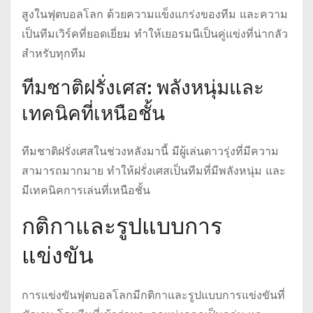
สูงในฟุตบอลโลก ด้วยความแข็งแกร่งของทีม และความ
เป็นทีมเวิร์คที่ยอดเยี่ยม ทำให้เยอรมนีเป็นคู่แข่งที่น่ากลัว
สำหรับทุกทีม
ทีมชาติฝรั่งเศส: พลังหนุ่มและ
เทคนิคที่เหนือชั้น
ทีมชาติฝรั่งเศสในช่วงหลังมานี้ มีผู้เล่นดาวรุ่งที่มีความ
สามารถมากมาย ทำให้ฝรั่งเศสเป็นทีมที่มีพลังหนุ่ม และ
มีเทคนิคการเล่นที่เหนือชั้น
กติกาและรูปแบบการ
แข่งขัน
การแข่งขันฟุตบอลโลกมีกติกาและรูปแบบการแข่งขันที่