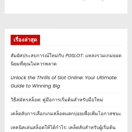
เรื่องล่าสุด
สัมผัสประสบการณ์ใหม่กับ PGSLOT: แหล่งรวมเกมยอด
นิยมที่คุณไม่ควรพลาด
Unlock the Thrills of Slot Online: Your Ultimate
Guide to Winning Big
วิธีสมัครสล็อต: คู่มือการเริ่มต้นสำหรับมือใหม่
เคล็ดลับการเลือกเกมสล็อตแตกบ่อยเพื่อเพิ่มโอกาสชนะ
เทคนิคเล่นสล็อตให้ได้กำไร: เคล็ดลับสำหรับผู้เริ่มต้น