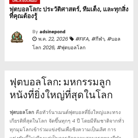
UNCATEGORIZED
ฟุตบอลโลก: ประวัติศาสตร์, ทีมเต็ง, และทุกสิ่ง
ที่คุณต้องรู้
By
adsinepond
พ.ค. 22, 2026
#FIFA
,
#กีฬา
,
#บอล
โลก 2026
,
#ฟุตบอลโลก
ฟุตบอลโลก: มหกรรมลูก
หนังที่ยิ่งใหญ่ที่สุดในโลก
ฟุตบอลโลก
คือทัวร์นาเมนต์ฟุตบอลที่ยิ่งใหญ่และทรง
เกียรติที่สุดในโลก จัดขึ้นทุกๆ 4 ปี โดยมีทีมชาติจากทั่ว
ทุกมุมโลกเข้าร่วมแข่งขันเพื่อชิงความเป็นเลิศ การ