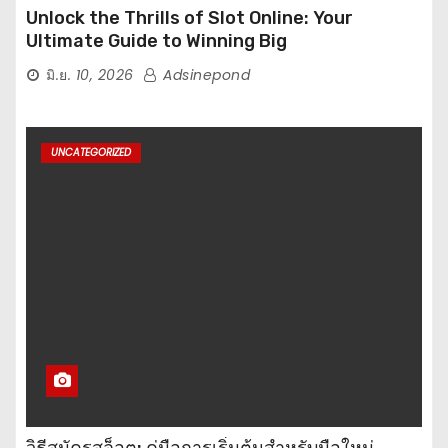
Unlock the Thrills of Slot Online: Your
Ultimate Guide to Winning Big
มิ.ย. 10, 2026
Adsinepond
UNCATEGORIZED