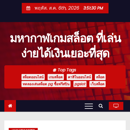
S
พฤหัส. ส.ค. 6th, 2026
3:51:30 PM
k
i
p
มหากาฬเกมสล็อต ที่เล่น
t
o
ง่ายได้เงินเยอะที่สุด
c
o
n
Top Tags
t
สล็อตออนไลน์
เกมสล็อต
คาสิโนออนไลน์
สล็อต
e
ทดลองเล่นสล็อต pg ซื้อฟรีสปิน
pgslot
เว็บสล็อต
n
t