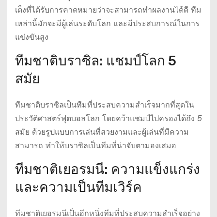
เต็งที่ได้รับการคาดหมายว่าจะสามารถทำผลงานได้ดี ทีม
เหล่านี้มักจะมีผู้เล่นระดับโลก และมีประสบการณ์ในการ
แข่งขันสูง
ทีมชาติบราซิล: แชมป์โลก 5
สมัย
ทีมชาติบราซิลเป็นทีมที่ประสบความสำเร็จมากที่สุดใน
ประวัติศาสตร์ฟุตบอลโลก โดยคว้าแชมป์ไปครองได้ถึง 5
สมัย ด้วยรูปแบบการเล่นที่สวยงามและผู้เล่นที่มีความ
สามารถ ทำให้บราซิลเป็นทีมที่น่าจับตามองเสมอ
ทีมชาติเยอรมนี: ความแข็งแกร่ง
และความเป็นทีมเวิร์ค
ทีมชาติเยอรมนีเป็นอีกหนึ่งทีมที่ประสบความสำเร็จอย่าง