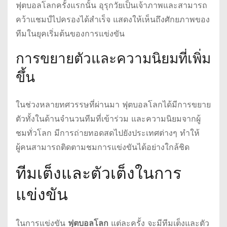
ฟุตบอลโลกครั้งแรกนั้น อุรุกวัยเป็นเจ้าภาพและสามารถ
คว้าแชมป์ไปครองได้สำเร็จ แสดงให้เห็นถึงศักยภาพของ
ทีมในยุคเริ่มต้นของการแข่งขัน
การขยายตัวและความนิยมที่เพิ่ม
ขึ้น
ในช่วงหลายทศวรรษที่ผ่านมา ฟุตบอลโลกได้มีการขยาย
ตัวทั้งในด้านจำนวนทีมที่เข้าร่วม และความนิยมจากผู้
ชมทั่วโลก มีการถ่ายทอดสดไปยังประเทศต่างๆ ทำให้
ผู้คนสามารถติดตามชมการแข่งขันได้อย่างใกล้ชิด
ทีมเต็งและตัวเต็งในการ
แข่งขัน
ในการแข่งขัน
ฟุตบอลโลก
แต่ละครั้ง จะมีทีมเต็งและตัว