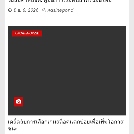
วิธีสมัครสล็อต: คู่มือการเริ่มต้นสำหรับมือใหม่
มิ.ย. 9, 2026
Adsinepond
UNCATEGORIZED
เคล็ดลับการเลือกเกมสล็อตแตกบ่อยเพื่อเพิ่มโอกาส
ชนะ