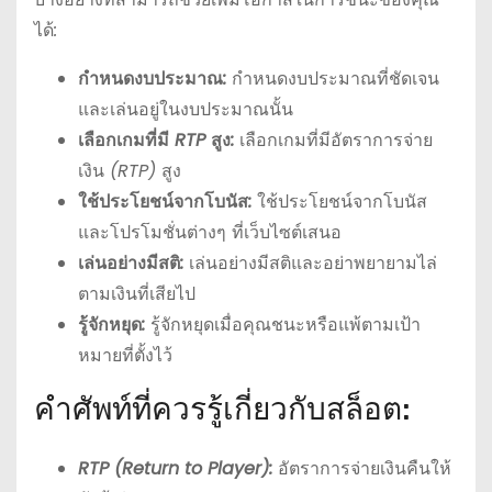
ได้:
กำหนดงบประมาณ:
กำหนดงบประมาณที่ชัดเจน
และเล่นอยู่ในงบประมาณนั้น
เลือกเกมที่มี RTP สูง:
เลือกเกมที่มีอัตราการจ่าย
เงิน (RTP) สูง
ใช้ประโยชน์จากโบนัส:
ใช้ประโยชน์จากโบนัส
และโปรโมชั่นต่างๆ ที่เว็บไซต์เสนอ
เล่นอย่างมีสติ:
เล่นอย่างมีสติและอย่าพยายามไล่
ตามเงินที่เสียไป
รู้จักหยุด:
รู้จักหยุดเมื่อคุณชนะหรือแพ้ตามเป้า
หมายที่ตั้งไว้
คำศัพท์ที่ควรรู้เกี่ยวกับสล็อต:
RTP (Return to Player):
อัตราการจ่ายเงินคืนให้