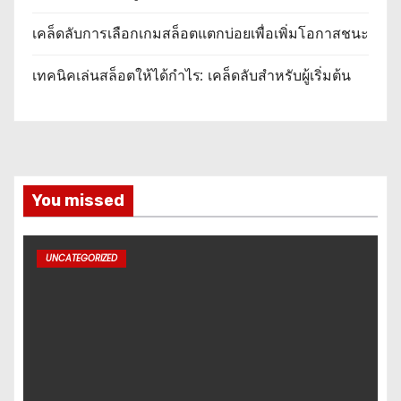
เคล็ดลับการเลือกเกมสล็อตแตกบ่อยเพื่อเพิ่มโอกาสชนะ
เทคนิคเล่นสล็อตให้ได้กำไร: เคล็ดลับสำหรับผู้เริ่มต้น
You missed
UNCATEGORIZED