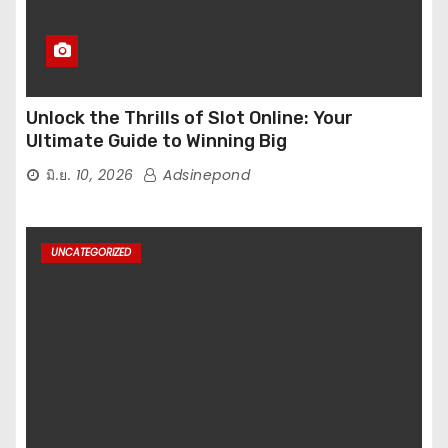
Unlock the Thrills of Slot Online: Your
Ultimate Guide to Winning Big
มิ.ย. 10, 2026
Adsinepond
UNCATEGORIZED