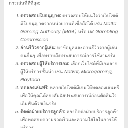
การเล่นที่ดีที่สุด:
ตรวจสอบใบอนุญาต:
ตรวจสอบให้แน่ใจว่าเว็บไซต์
มีใบอนุญาตจากหน่วยงานที่เชื่อถือได้ เช่น Malta
Gaming Authority (MGA) หรือ UK Gambling
Commission
อ่านรีวิวจากผู้เล่น:
หาข้อมูลและอ่านรีวิวจากผู้เล่น
คนอื่นๆ เพื่อทราบถึงประสบการณ์การใช้งานจริง
ตรวจสอบผู้ให้บริการเกม:
เลือกเว็บไซต์ที่มีเกมจาก
ผู้ให้บริการชั้นนำ เช่น NetEnt, Microgaming,
Playtech
ทดลองเล่นฟรี:
หลายเว็บไซต์มีเกมให้ทดลองเล่นฟรี
เพื่อให้คุณได้ลองสัมผัสประสบการณ์ก่อนตัดสินใจ
เดิมพันด้วยเงินจริง
ติดต่อฝ่ายบริการลูกค้า:
ลองติดต่อฝ่ายบริการลูกค้า
เพื่อทดสอบความรวดเร็วและความใส่ใจในการให้
บริการ