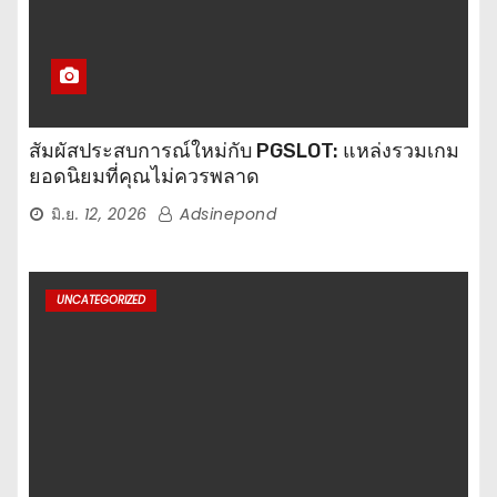
สัมผัสประสบการณ์ใหม่กับ PGSLOT: แหล่งรวมเกม
ยอดนิยมที่คุณไม่ควรพลาด
มิ.ย. 12, 2026
Adsinepond
UNCATEGORIZED