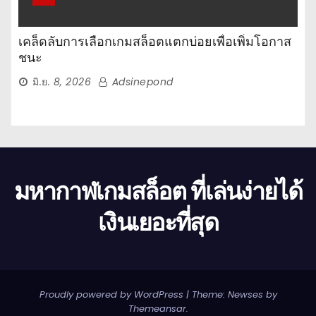
เคล็ดลับการเลือกเกมสล็อตแตกบ่อยเพื่อเพิ่มโอกาส
ชนะ
มิ.ย. 8, 2026
Adsinepond
มหากาฬเกมสล็อต ที่เล่นง่ายได้
เงินเยอะที่สุด
Proudly powered by WordPress
|
Theme: Newses by
Themeansar
.