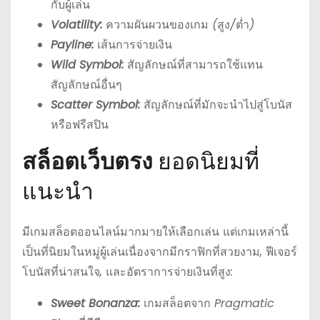
กับผู้เล่น
Volatility:
ความผันผวนของเกม (สูง/ต่ำ)
Payline:
เส้นการจ่ายเงิน
Wild Symbol:
สัญลักษณ์ที่สามารถใช้แทน
สัญลักษณ์อื่นๆ
Scatter Symbol:
สัญลักษณ์ที่มักจะนำไปสู่โบนัส
หรือฟรีสปิน
สล็อตเว็บตรง
ยอดนิยมที่
แนะนำ
มีเกมสล็อตออนไลน์มากมายให้เลือกเล่น แต่เกมเหล่านี้
เป็นที่นิยมในหมู่ผู้เล่นเนื่องจากมีกราฟิกที่สวยงาม, ฟีเจอร์
โบนัสที่น่าสนใจ, และอัตราการจ่ายเงินที่สูง:
Sweet Bonanza:
เกมสล็อตจาก Pragmatic