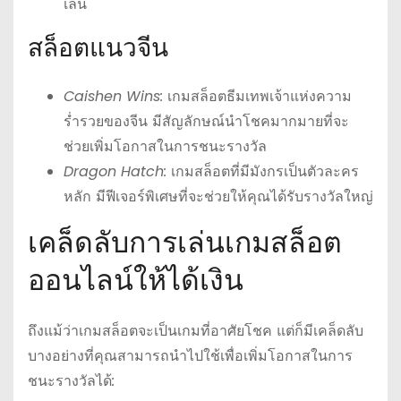
เล่น
สล็อตแนวจีน
Caishen Wins: เกมสล็อตธีมเทพเจ้าแห่งความ
ร่ำรวยของจีน มีสัญลักษณ์นำโชคมากมายที่จะ
ช่วยเพิ่มโอกาสในการชนะรางวัล
Dragon Hatch: เกมสล็อตที่มีมังกรเป็นตัวละคร
หลัก มีฟีเจอร์พิเศษที่จะช่วยให้คุณได้รับรางวัลใหญ่
เคล็ดลับการเล่นเกมสล็อต
ออนไลน์ให้ได้เงิน
ถึงแม้ว่าเกมสล็อตจะเป็นเกมที่อาศัยโชค แต่ก็มีเคล็ดลับ
บางอย่างที่คุณสามารถนำไปใช้เพื่อเพิ่มโอกาสในการ
ชนะรางวัลได้: