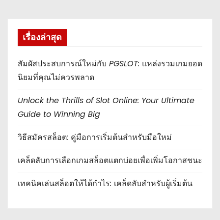
เรื่องล่าสุด
สัมผัสประสบการณ์ใหม่กับ PGSLOT: แหล่งรวมเกมยอด
นิยมที่คุณไม่ควรพลาด
Unlock the Thrills of Slot Online: Your Ultimate
Guide to Winning Big
วิธีสมัครสล็อต: คู่มือการเริ่มต้นสำหรับมือใหม่
เคล็ดลับการเลือกเกมสล็อตแตกบ่อยเพื่อเพิ่มโอกาสชนะ
เทคนิคเล่นสล็อตให้ได้กำไร: เคล็ดลับสำหรับผู้เริ่มต้น