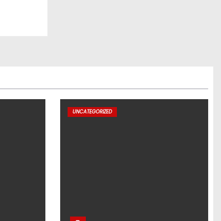
UNCATEGORIZED