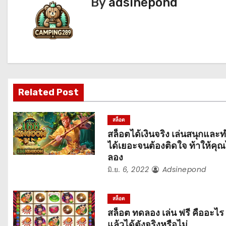
ะ
By
adsinepond
แ
น
ว
เ
Related Post
รื่
สล็อต
อ
สล็อตได้เงินจริง เล่นสนุกและท
ได้เยอะจนต้องติดใจ ท้าให้คุณ
ง
ลอง
มิ.ย. 6, 2022
Adsinepond
สล็อต
สล็อต ทดลอง เล่น ฟรี คืออะไร 
แล้วได้ตังจริงหรือไม่