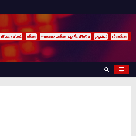
าสิโนออนไลน์
สล็อต
ทดลองเล่นสล็อต pg ซื้อฟรีสปิน
pgslot
เว็บสล็อต