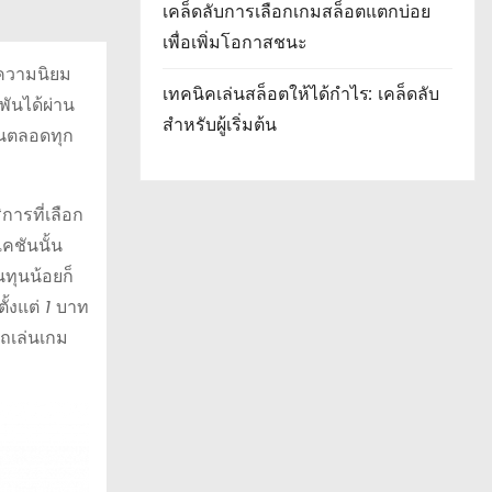
เคล็ดลับการเลือกเกมสล็อตแตกบ่อย
เพื่อเพิ่มโอกาสชนะ
ับความนิยม
เทคนิคเล่นสล็อตให้ได้กำไร: เคล็ดลับ
พันได้ผ่าน
สำหรับผู้เริ่มต้น
่นตลอดทุก
ิการที่เลือก
คชันนั้น
นทุนน้อยก็
้งแต่ 1 บาท
รถเล่นเกม