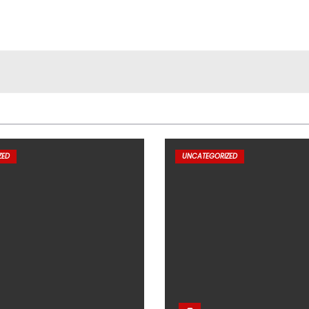
ZED
UNCATEGORIZED