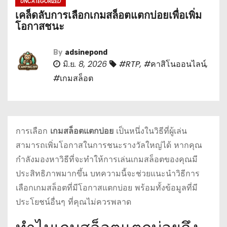
UNCATEGORIZED
เคล็ดลับการเลือกเกมสล็อตแตกบ่อยเพื่อเพิ่ม
โอกาสชนะ
By
adsinepond
มิ.ย. 8, 2026
#RTP
,
#คาสิโนออนไลน์
,
#เกมสล็อต
การเลือก
เกมสล็อตแตกบ่อย
เป็นหนึ่งในวิธีที่ผู้เล่น
สามารถเพิ่มโอกาสในการชนะรางวัลใหญ่ได้ หากคุณ
กำลังมองหาวิธีที่จะทำให้การเล่นเกมสล็อตของคุณมี
ประสิทธิภาพมากขึ้น บทความนี้จะช่วยแนะนำวิธีการ
เลือกเกมสล็อตที่มีโอกาสแตกบ่อย พร้อมทั้งข้อมูลที่มี
ประโยชน์อื่นๆ ที่คุณไม่ควรพลาด