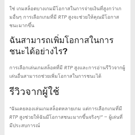
ใช่ เกมสล็อตบางเกมมีโอกาสในการจ่ายเงินที่สูงกว่าเก
มอื่นๆ การเลือกเกมที่มี RTP สูงจะช่วยให้คุณมีโอกาส
ชนะมากขึ้น
ฉันสามารถเพิ่มโอกาสในการ
ชนะได้อย่างไร?
การเลือกเล่นเกมสล็อตที่มี RTP สูงและการอ่านรีวิวจากผู้
เล่นอื่นสามารถช่วยเพิ่มโอกาสในการชนะได้
รีวิวจากผู้ใช้
“ฉันเคยลองเล่นเกมสล็อตหลายเกม แต่การเลือกเกมที่มี
RTP สูงช่วยให้ฉันมีโอกาสชนะมากขึ้นจริงๆ!” – ผู้เล่นที่
มีประสบการณ์