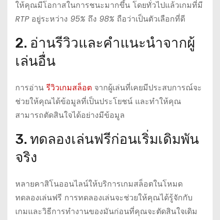
ให้คุณมีโอกาสในการชนะมากขึ้น โดยทั่วไปแล้วเกมที่มี
RTP อยู่ระหว่าง 95% ถึง 98% ถือว่าเป็นตัวเลือกที่ดี
2. อ่านรีวิวและคำแนะนำจากผู้
เล่นอื่น
การอ่าน
รีวิวเกมสล็อต
จากผู้เล่นที่เคยมีประสบการณ์จะ
ช่วยให้คุณได้ข้อมูลที่เป็นประโยชน์ และทำให้คุณ
สามารถตัดสินใจได้อย่างมีข้อมูล
3. ทดลองเล่นฟรีก่อนเริ่มเดิมพัน
จริง
หลายคาสิโนออนไลน์ให้บริการเกมสล็อตในโหมด
ทดลองเล่นฟรี การทดลองเล่นจะช่วยให้คุณได้รู้จักกับ
เกมและวิธีการทำงานของมันก่อนที่คุณจะตัดสินใจเดิม