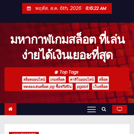
S
พฤหัส. ส.ค. 6th, 2026
6:15:23 AM
k
i
p
มหากาฬเกมสล็อต ที่เล่น
t
o
ง่ายได้เงินเยอะที่สุด
c
o
n
Top Tags
t
สล็อตออนไลน์
เกมสล็อต
คาสิโนออนไลน์
สล็อต
e
ทดลองเล่นสล็อต pg ซื้อฟรีสปิน
pgslot
เว็บสล็อต
n
t