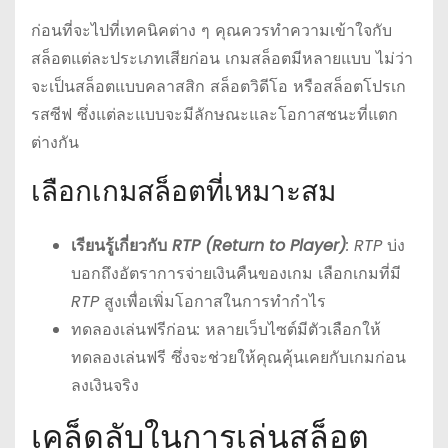
ก่อนที่จะไปที่เทคนิคต่าง ๆ คุณควรทำความเข้าใจกับ
สล็อตแต่ละประเภทเสียก่อน เกมสล็อตมีหลายแบบ ไม่ว่า
จะเป็นสล็อตแบบคลาสสิก สล็อตวิดีโอ หรือสล็อตโปรเก
รสซีฟ ซึ่งแต่ละแบบจะมีลักษณะและโอกาสชนะที่แตก
ต่างกัน
เลือกเกมสล็อตที่เหมาะสม
เรียนรู้เกี่ยวกับ RTP (Return to Player)
: RTP บ่ง
บอกถึงอัตราการจ่ายเงินคืนของเกม เลือกเกมที่มี
RTP สูงเพื่อเพิ่มโอกาสในการทำกำไร
ทดลองเล่นฟรีก่อน: หลายเว็บไซต์มีตัวเลือกให้
ทดลองเล่นฟรี ซึ่งจะช่วยให้คุณคุ้นเคยกับเกมก่อน
ลงเงินจริง
เคล็ดลับในการเล่นสล็อต