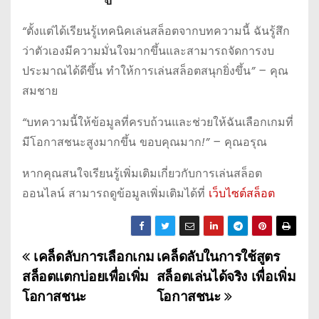
“ตั้งแต่ได้เรียนรู้เทคนิคเล่นสล็อตจากบทความนี้ ฉันรู้สึก
ว่าตัวเองมีความมั่นใจมากขึ้นและสามารถจัดการงบ
ประมาณได้ดีขึ้น ทำให้การเล่นสล็อตสนุกยิ่งขึ้น” – คุณ
สมชาย
“บทความนี้ให้ข้อมูลที่ครบถ้วนและช่วยให้ฉันเลือกเกมที่
มีโอกาสชนะสูงมากขึ้น ขอบคุณมาก!” – คุณอรุณ
หากคุณสนใจเรียนรู้เพิ่มเติมเกี่ยวกับการเล่นสล็อต
ออนไลน์ สามารถดูข้อมูลเพิ่มเติมได้ที่
เว็บไซต์สล็อต
เคล็ดลับการเลือกเกม
เคล็ดลับในการใช้สูตร
แ
สล็อตแตกบ่อยเพื่อเพิ่ม
สล็อตเล่นได้จริง เพื่อเพิ่ม
น
โอกาสชนะ
โอกาสชนะ