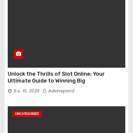
Unlock the Thrills of Slot Online: Your
Ultimate Guide to Winning Big
มิ.ย. 10, 2026
Adsinepond
UNCATEGORIZED