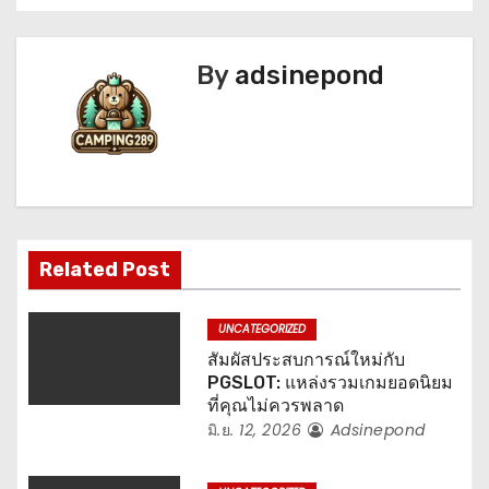
ะ
แ
By
adsinepond
น
ว
เ
รื่
Related Post
อ
ง
UNCATEGORIZED
สัมผัสประสบการณ์ใหม่กับ
PGSLOT: แหล่งรวมเกมยอดนิยม
ที่คุณไม่ควรพลาด
มิ.ย. 12, 2026
Adsinepond