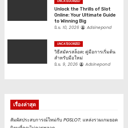
UNCATEGORIZED
Unlock the Thrills of Slot
Online: Your Ultimate Guide
to Winning Big
มิ.ย. 10, 2026
Adsinepond
UNCATEGORIZED
วิธีสมัครสล็อต: คู่มือการเริ่มต้น
สำหรับมือใหม่
มิ.ย. 9, 2026
Adsinepond
เรื่องล่าสุด
สัมผัสประสบการณ์ใหม่กับ PGSLOT: แหล่งรวมเกมยอด
นิยมที่คุณไม่ควรพลาด