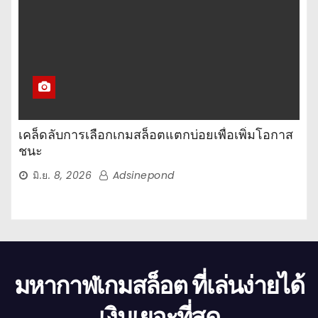
เคล็ดลับการเลือกเกมสล็อตแตกบ่อยเพื่อเพิ่มโอกาส
ชนะ
มิ.ย. 8, 2026
Adsinepond
มหากาฬเกมสล็อต ที่เล่นง่ายได้
เงินเยอะที่สุด