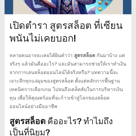
เปิดตำรา สูตรสล็อต ที่เซียน
พนันไม่เคยบอก!
หลายคนอาจจะเคยได้ยินคำว่า
สูตรสล็อต
กันมาบ้าง แต่
จริงๆ แล้วมันคืออะไร? และมันสามารถช่วยให้เราทำเงิน
จากการเล่นสล็อตออนไลน์ได้จริงหรือ? บทความนี้จะ
เจาะลึกทุกแง่มุมของสูตรสล็อต ตั้งแต่หลักการพื้นฐาน
เทคนิคการเลือกเกม ไปจนถึงเคล็ดลับในการบริหารเงิน
ทุน เพื่อให้คุณพร้อมที่จะก้าวเข้าสู่โลกของสล็อต
ออนไลน์อย่างมืออาชีพ
สูตรสล็อต
คืออะไร? ทำไมถึง
เป็นที่นิยม?