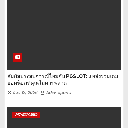
สัมผัสประสบการณ์ใหม่กับ PGSLOT: แหล่งรวมเกม
ยอดนิยมที่คุณไม่ควรพลาด
มิ.ย. 12, 2026
Adsinepond
UNCATEGORIZED