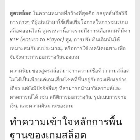
สูตรสล็อต
ในความหมายที่กว้างที่สุดคือ กลยุทธ์หรือวิธี
การต่างๆ ที่ผู้เล่นนำมาใช้เพื่อเพิ่มโอกาสในการชนะเกม
สล็อตออนไลน์ สูตรเหล่านี้อาจรวมถึงการเลือกเกมที่มีค่า
RTP (Return to Player) สูง, การปรับเงินเดิมพันให้
เหมาะสมกับงบประมาณ, หรือการใช้เทคนิคเฉพาะเพื่อ
จับจังหวะการออกรางวัลของเกม
ความนิยมของสูตรสล็อตมาจากความเชื่อที่ว่า เกมสล็อต
ไม่ได้เป็นเพียงแค่เกมเสี่ยงโชคที่ขึ้นอยู่กับดวงเพียงอย่าง
เดียว แต่ยังมีปัจจัยอื่นๆ ที่สามารถนำมาวิเคราะห์และ
คาดการณ์ได้ เช่น สถิติการออกรางวัล, รูปแบบการจ่าย
เงิน, และความผันผวนของเกม
ทำความเข้าใจหลักการพื้น
ฐานของเกมสล็อต