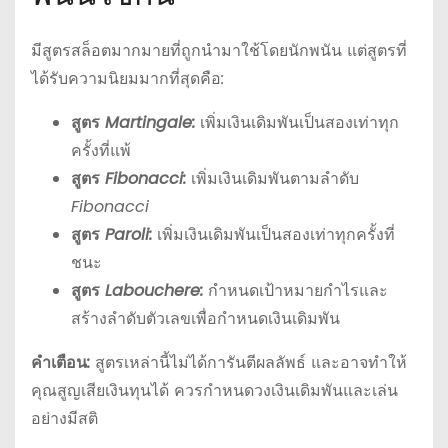
มีสูตรสล็อตมากมายที่ถูกนำมาใช้โดยนักพนัน แต่สูตรที่
ได้รับความนิยมมากที่สุดคือ:
สูตร Martingale:
เพิ่มเงินเดิมพันเป็นสองเท่าทุก
ครั้งที่แพ้
สูตร Fibonacci:
เพิ่มเงินเดิมพันตามลำดับ
Fibonacci
สูตร Paroli:
เพิ่มเงินเดิมพันเป็นสองเท่าทุกครั้งที่
ชนะ
สูตร Labouchere:
กำหนดเป้าหมายกำไรและ
สร้างลำดับตัวเลขเพื่อกำหนดเงินเดิมพัน
คำเตือน:
สูตรเหล่านี้ไม่ได้การันตีผลลัพธ์ และอาจทำให้
คุณสูญเสียเงินทุนได้ ควรกำหนดวงเงินเดิมพันและเล่น
อย่างมีสติ