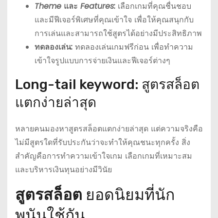
Theme และ Features:
เลือกเกมที่คุณชื่นชอบ
และมีฟีเจอร์พิเศษที่คุณเข้าใจ เพื่อให้คุณสนุกกับ
การเล่นและสามารถใช้สูตรได้อย่างมีประสิทธิภาพ
ทดลองเล่น:
ทดลองเล่นเกมฟรีก่อน เพื่อทำความ
เข้าใจรูปแบบการจ่ายเงินและฟีเจอร์ต่างๆ
Long-tail keyword: สูตรสล็อต
แตกง่ายล่าสุด
หลายคนมองหาสูตรสล็อตแตกง่ายล่าสุด แต่ความจริงคือ
ไม่มีสูตรใดที่รับประกันว่าจะทำให้คุณชนะทุกครั้ง สิ่ง
สำคัญคือการทำความเข้าใจเกม เลือกเกมที่เหมาะสม
และบริหารเงินทุนอย่างมีวินัย
สูตรสล็อต
ยอดนิยมที่นัก
พนันใช้กัน