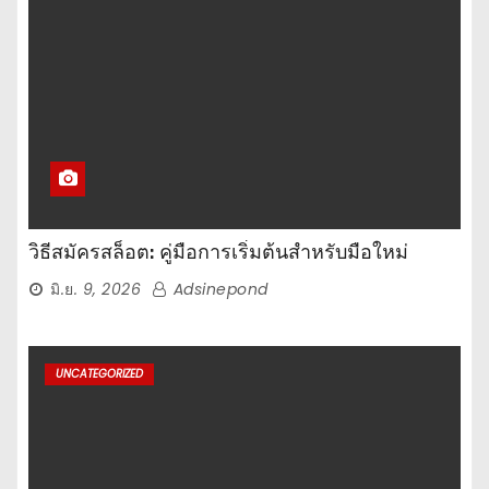
วิธีสมัครสล็อต: คู่มือการเริ่มต้นสำหรับมือใหม่
มิ.ย. 9, 2026
Adsinepond
UNCATEGORIZED