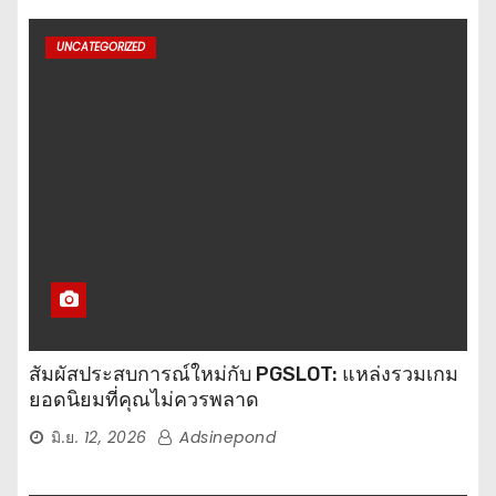
UNCATEGORIZED
สัมผัสประสบการณ์ใหม่กับ PGSLOT: แหล่งรวมเกม
ยอดนิยมที่คุณไม่ควรพลาด
มิ.ย. 12, 2026
Adsinepond