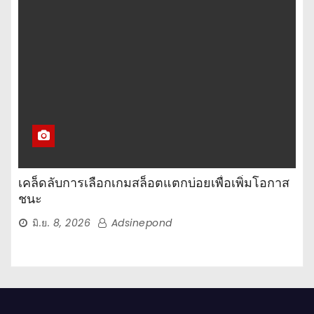
เคล็ดลับการเลือกเกมสล็อตแตกบ่อยเพื่อเพิ่มโอกาส
ชนะ
มิ.ย. 8, 2026
Adsinepond