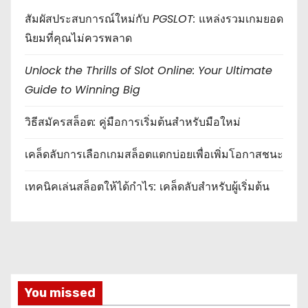
สัมผัสประสบการณ์ใหม่กับ PGSLOT: แหล่งรวมเกมยอด
นิยมที่คุณไม่ควรพลาด
Unlock the Thrills of Slot Online: Your Ultimate
Guide to Winning Big
วิธีสมัครสล็อต: คู่มือการเริ่มต้นสำหรับมือใหม่
เคล็ดลับการเลือกเกมสล็อตแตกบ่อยเพื่อเพิ่มโอกาสชนะ
เทคนิคเล่นสล็อตให้ได้กำไร: เคล็ดลับสำหรับผู้เริ่มต้น
You missed