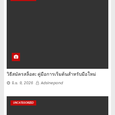
วิธีสมัครสล็อต: คู่มือการเริ่มต้นสำหรับมือใหม่
มิ.ย. 9, 2026
Adsinepond
UNCATEGORIZED