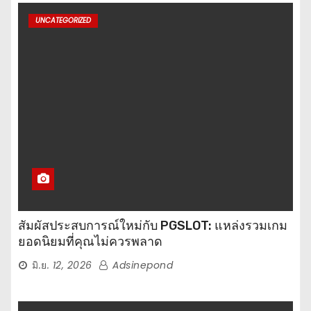
UNCATEGORIZED
สัมผัสประสบการณ์ใหม่กับ PGSLOT: แหล่งรวมเกม
ยอดนิยมที่คุณไม่ควรพลาด
มิ.ย. 12, 2026
Adsinepond