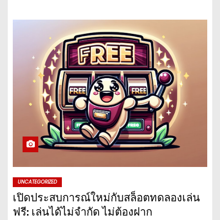
UNCATEGORIZED
เปิดประสบการณ์ใหม่กับสล็อตทดลองเล่น
ฟรี: เล่นได้ไม่จำกัด ไม่ต้องฝาก