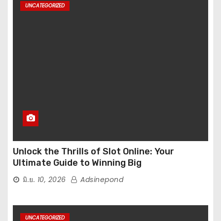
UNCATEGORIZED
Unlock the Thrills of Slot Online: Your
Ultimate Guide to Winning Big
มิ.ย. 10, 2026
Adsinepond
UNCATEGORIZED