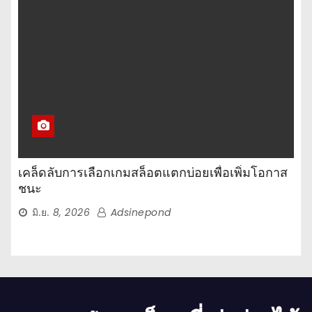
เคล็ดลับการเลือกเกมสล็อตแตกบ่อยเพื่อเพิ่มโอกาส
ชนะ
มิ.ย. 8, 2026
Adsinepond