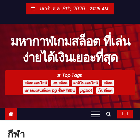
S
เสาร์. ส.ค. 8th, 2026
2:11:16 AM
k
i
p
มหากาฬเกมสล็อต ที่เล่น
t
o
ง่ายได้เงินเยอะที่สุด
c
o
n
Top Tags
t
สล็อตออนไลน์
เกมสล็อต
คาสิโนออนไลน์
สล็อต
e
ทดลองเล่นสล็อต pg ซื้อฟรีสปิน
pgslot
เว็บสล็อต
n
t
กีฬา