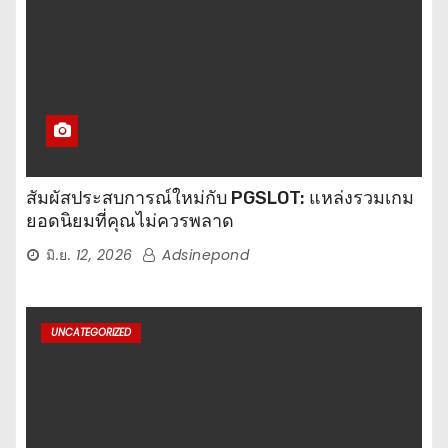
สัมผัสประสบการณ์ใหม่กับ PGSLOT: แหล่งรวมเกม
ยอดนิยมที่คุณไม่ควรพลาด
มิ.ย. 12, 2026
Adsinepond
UNCATEGORIZED