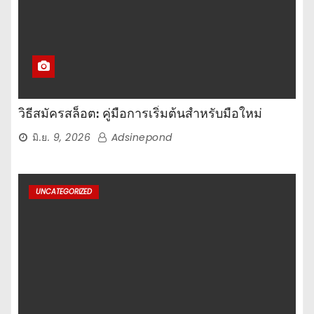
วิธีสมัครสล็อต: คู่มือการเริ่มต้นสำหรับมือใหม่
มิ.ย. 9, 2026
Adsinepond
UNCATEGORIZED