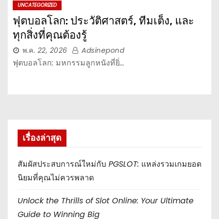
UNCATEGORIZED
ฟุตบอลโลก: ประวัติศาสตร์, ทีมเต็ง, และ
ทุกสิ่งที่คุณต้องรู้
พ.ค. 22, 2026
Adsinepond
ฟุตบอลโลก: มหกรรมลูกหนังที่ยิ่…
เรื่องล่าสุด
สัมผัสประสบการณ์ใหม่กับ PGSLOT: แหล่งรวมเกมยอด
นิยมที่คุณไม่ควรพลาด
Unlock the Thrills of Slot Online: Your Ultimate
Guide to Winning Big