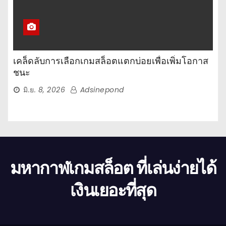
เคล็ดลับการเลือกเกมสล็อตแตกบ่อยเพื่อเพิ่มโอกาส
ชนะ
มิ.ย. 8, 2026
Adsinepond
มหากาฬเกมสล็อต ที่เล่นง่ายได้
เงินเยอะที่สุด