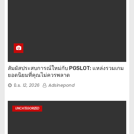
สัมผัสประสบการณ์ใหม่กับ PGSLOT: แหล่งรวมเกม
ยอดนิยมที่คุณไม่ควรพลาด
มิ.ย. 12, 2026
Adsinepond
UNCATEGORIZED