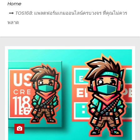
Home
TOS168: แพลตฟอร์มเกมออนไลน์ครบวงจร ที่คุณไม่ควร
พลาด