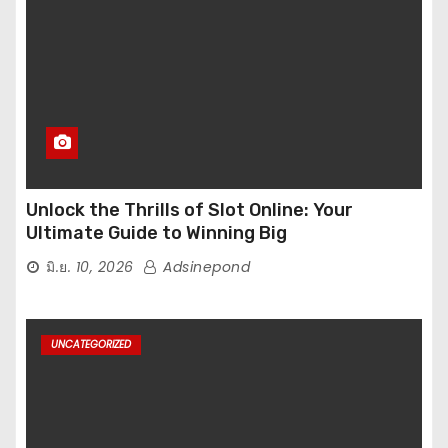
Unlock the Thrills of Slot Online: Your
Ultimate Guide to Winning Big
มิ.ย. 10, 2026
Adsinepond
UNCATEGORIZED