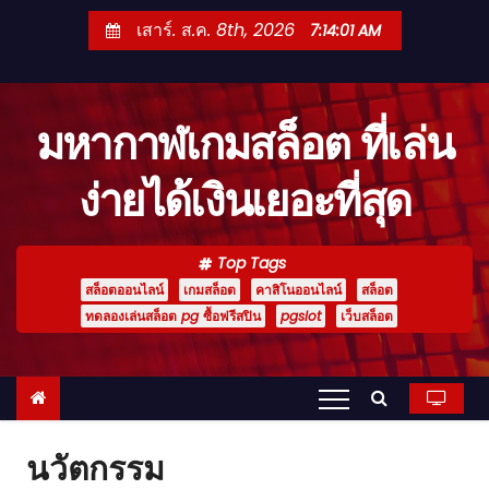
S
เสาร์. ส.ค. 8th, 2026
7:14:01 AM
k
i
p
มหากาฬเกมสล็อต ที่เล่น
t
o
ง่ายได้เงินเยอะที่สุด
c
o
n
Top Tags
t
สล็อตออนไลน์
เกมสล็อต
คาสิโนออนไลน์
สล็อต
e
ทดลองเล่นสล็อต pg ซื้อฟรีสปิน
pgslot
เว็บสล็อต
n
t
นวัตกรรม