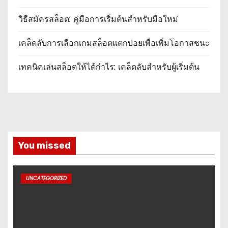
วิธีสมัครสล็อต: คู่มือการเริ่มต้นสำหรับมือใหม่
เคล็ดลับการเลือกเกมสล็อตแตกบ่อยเพื่อเพิ่มโอกาสชนะ
เทคนิคเล่นสล็อตให้ได้กำไร: เคล็ดลับสำหรับผู้เริ่มต้น
You missed
UNCATEGORIZED