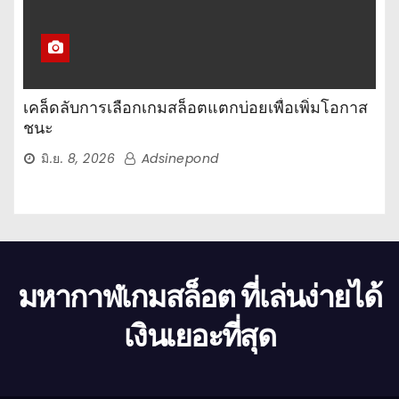
เคล็ดลับการเลือกเกมสล็อตแตกบ่อยเพื่อเพิ่มโอกาส
ชนะ
มิ.ย. 8, 2026
Adsinepond
มหากาฬเกมสล็อต ที่เล่นง่ายได้
เงินเยอะที่สุด