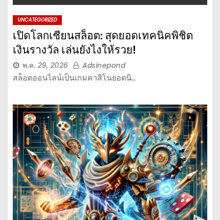
UNCATEGORIZED
เปิดโลกเซียนสล็อต: สุดยอดเทคนิคพิชิต
เงินรางวัล เล่นยังไงให้รวย!
พ.ค. 29, 2026
Adsinepond
สล็อตออนไลน์เป็นเกมคาสิโนยอดนิ…