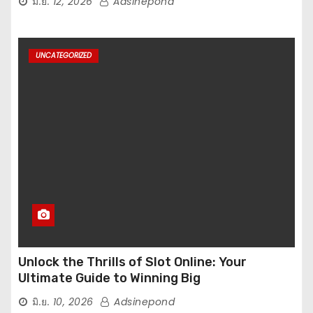
มิ.ย. 12, 2026
Adsinepond
UNCATEGORIZED
Unlock the Thrills of Slot Online: Your
Ultimate Guide to Winning Big
มิ.ย. 10, 2026
Adsinepond