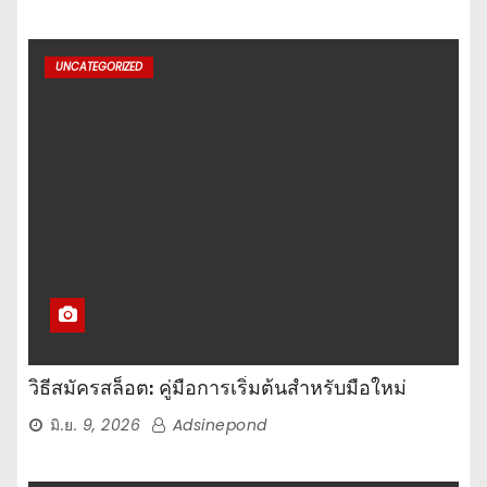
UNCATEGORIZED
วิธีสมัครสล็อต: คู่มือการเริ่มต้นสำหรับมือใหม่
มิ.ย. 9, 2026
Adsinepond