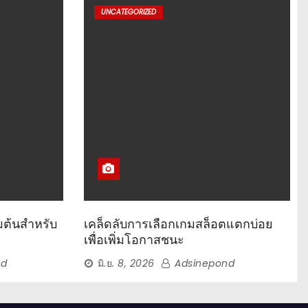
UNCATEGORIZED
ิ่มต้นสำหรับ
เคล็ดลับการเลือกเกมสล็อตแตกบ่อย
เพื่อเพิ่มโอกาสชนะ
nd
มิ.ย. 8, 2026
Adsinepond