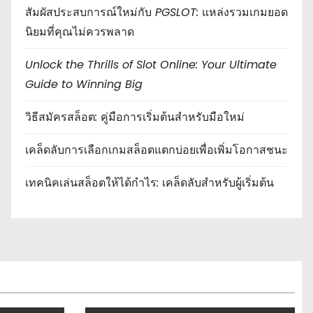
สัมผัสประสบการณ์ใหม่กับ PGSLOT: แหล่งรวมเกมยอด
นิยมที่คุณไม่ควรพลาด
Unlock the Thrills of Slot Online: Your Ultimate
Guide to Winning Big
วิธีสมัครสล็อต: คู่มือการเริ่มต้นสำหรับมือใหม่
เคล็ดลับการเลือกเกมสล็อตแตกบ่อยเพื่อเพิ่มโอกาสชนะ
เทคนิคเล่นสล็อตให้ได้กำไร: เคล็ดลับสำหรับผู้เริ่มต้น