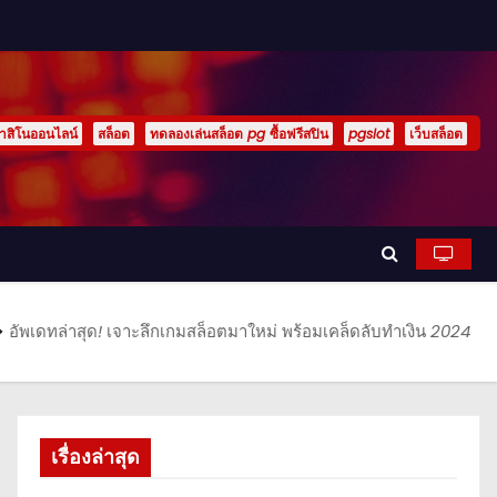
าสิโนออนไลน์
สล็อต
ทดลองเล่นสล็อต pg ซื้อฟรีสปิน
pgslot
เว็บสล็อต
อัพเดทล่าสุด! เจาะลึกเกมสล็อตมาใหม่ พร้อมเคล็ดลับทำเงิน 2024
เรื่องล่าสุด