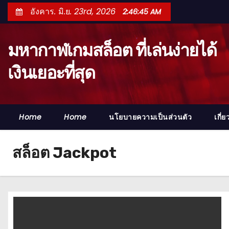
S
อังคาร. มิ.ย. 23rd, 2026
2:46:45 AM
k
i
มหากาฬเกมสล็อต ที่เล่นง่ายได้
p
t
เงินเยอะที่สุด
o
c
o
Home
Home
นโยบายความเป็นส่วนตัว
เกี่
n
t
e
สล็อต Jackpot
n
t