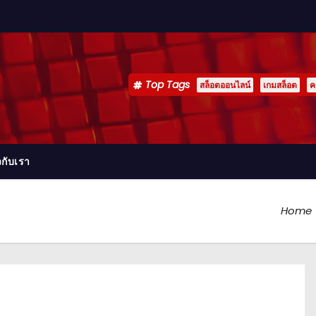
Top Tags
สล็อตออนไลน์
เกมสล็อต
ค
ยวกับเรา
Home