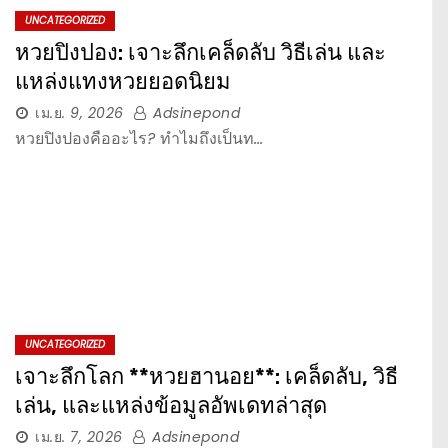
UNCATEGORIZED
หวยปิงปอง: เจาะลึกเคล็ดลับ วิธีเล่น และ
แหล่งแทงหวยยอดนิยม
เม.ย. 9, 2026
Adsinepond
หวยปิงปองคืออะไร? ทำไมถึงเป็นท…
UNCATEGORIZED
เจาะลึกโลก **หวยฮานอย**: เคล็ดลับ, วิธี
เล่น, และแหล่งข้อมูลอัพเดทล่าสุด
เม.ย. 7, 2026
Adsinepond