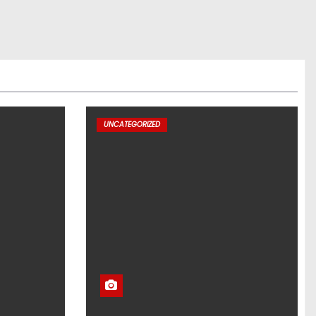
UNCATEGORIZED