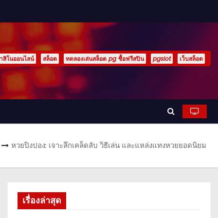
าสิโนออนไลน์
สล็อต
ทดลองเล่นสล็อต pg ซื้อฟรีสปิน
pgslot
เว็บสล็อต
หวยปิงปอง: เจาะลึกเคล็ดลับ วิธีเล่น และแหล่งแทงหวยยอดนิยม
เรื่องล่าสุด