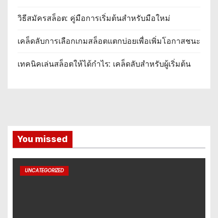
วิธีสมัครสล็อต: คู่มือการเริ่มต้นสำหรับมือใหม่
เคล็ดลับการเลือกเกมสล็อตแตกบ่อยเพื่อเพิ่มโอกาสชนะ
เทคนิคเล่นสล็อตให้ได้กำไร: เคล็ดลับสำหรับผู้เริ่มต้น
You missed
UNCATEGORIZED