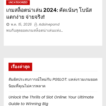
UNCATEGORIZED
เกมสล็อตน่าเล่น 2024: คัดเน้นๆ โบนัส
แตกง่าย จ่ายจริง!
พ.ค. 15, 2026
Adsinepond
พบกับสุดยอดเกมสล็อตน่าเล่นแห่ง…
เรื่องล่าสุด
สัมผัสประสบการณ์ใหม่กับ PGSLOT: แหล่งรวมเกมยอด
นิยมที่คุณไม่ควรพลาด
Unlock the Thrills of Slot Online: Your Ultimate
Guide to Winning Big