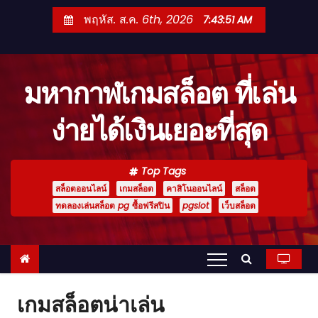
S
พฤหัส. ส.ค. 6th, 2026
7:43:51 AM
k
i
p
มหากาฬเกมสล็อต ที่เล่น
t
o
ง่ายได้เงินเยอะที่สุด
c
o
n
Top Tags
t
สล็อตออนไลน์
เกมสล็อต
คาสิโนออนไลน์
สล็อต
e
ทดลองเล่นสล็อต pg ซื้อฟรีสปิน
pgslot
เว็บสล็อต
n
t
เกมสล็อตน่าเล่น