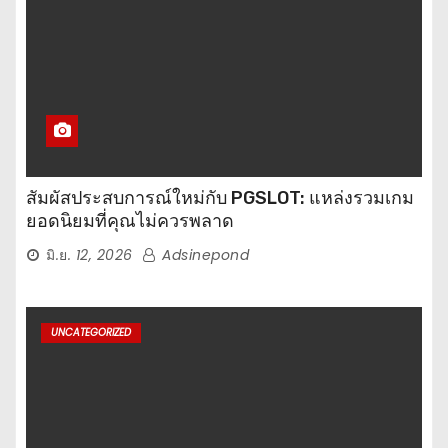
สัมผัสประสบการณ์ใหม่กับ PGSLOT: แหล่งรวมเกม
ยอดนิยมที่คุณไม่ควรพลาด
มิ.ย. 12, 2026
Adsinepond
UNCATEGORIZED