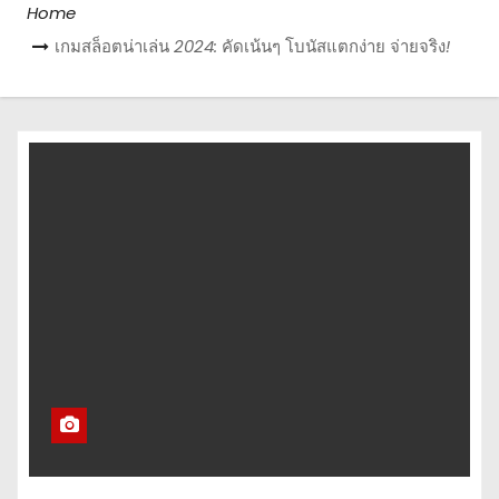
Home
เกมสล็อตน่าเล่น 2024: คัดเน้นๆ โบนัสแตกง่าย จ่ายจริง!