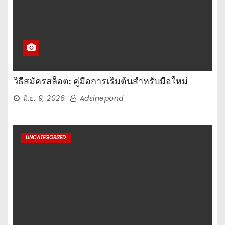
วิธีสมัครสล็อต: คู่มือการเริ่มต้นสำหรับมือใหม่
มิ.ย. 9, 2026
Adsinepond
UNCATEGORIZED